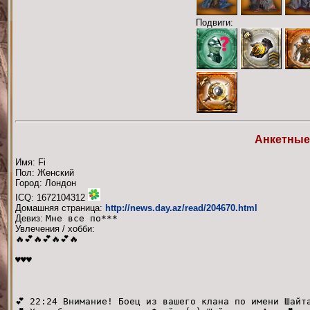
Подвиги:
Анкетные
Имя: Fi
Пол: Женский
Город: Лондон
ICQ: 1672104312
Домашняя страница:
http://news.day.az/read/204670.html
Девиз:
Мне все по***
Увлечения / хобби:
🔥💕🔥💕🔥💕🔥
♥♥♥
💕 22:24 Внимание! Боец из вашего клана по имени Шайт