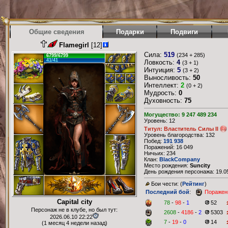
Общие сведения
Подарки
Подвиги
Flamegirl
[12]
Сила:
519
(234 + 285)
6799/6799
41/41
Ловкость:
4
(3 + 1)
Интуиция:
5
(3 + 2)
Выносливость:
50
Интеллект:
2
(0 + 2)
Мудрость:
0
Духовность:
75
Могущество: 9 247 489 234
Уровень: 12
Титул: Властитель Силы II
Уровень благородства: 132
Побед:
191 938
Поражений: 16 049
Ничьих: 234
Клан:
BlackCompany
Место рождения:
Suncity
День рождения персонажа: 19.05
Бои чести: (
Рейтинг
)
Последний бой
:
Поражен
Capital city
78
-
98
-
1
52
Персонаж не в клубе, но был тут:
2608
-
4186
-
2
5303
2026.06.10 22:22
7
-
19
-
0
14
(1 месяц 4 недели назад)