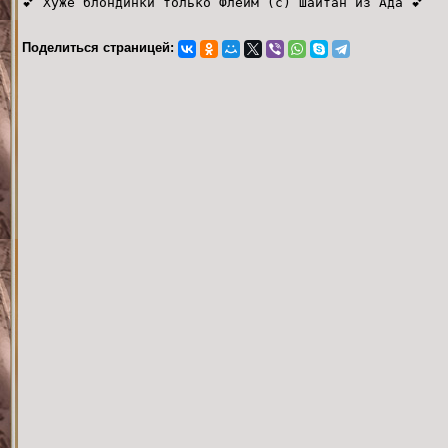
💕 Хуже блондинки только Флейм (с) Шайтан из Ада 💕
Поделиться страницей: