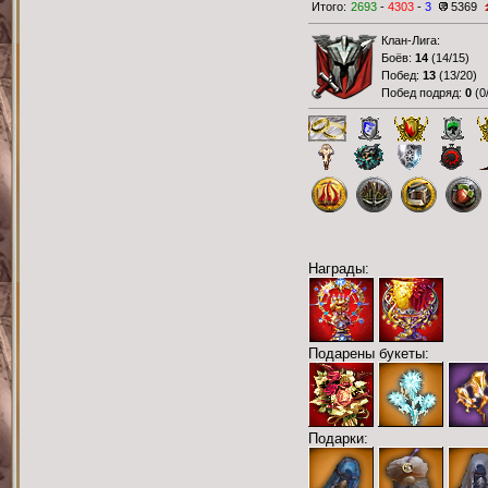
Итого:
2693
-
4303
-
3
5369
Клан-Лига:
Боёв:
14
(
14/15
)
Побед:
13
(
13/20
)
Побед подряд:
0
(
0
Награды:
Подарены букеты:
Подарки: