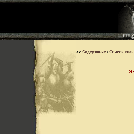
>>
Содержание
/
Список кла
Sk