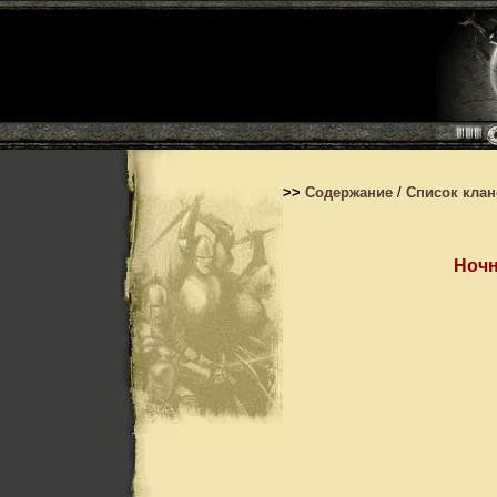
>>
Содержание
/
Список кла
Ночн