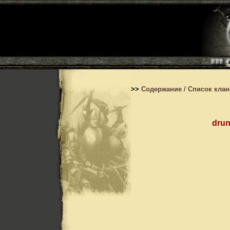
>>
Содержание
/
Список кла
dru