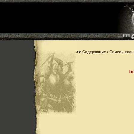
>>
Содержание
/
Список кла
b