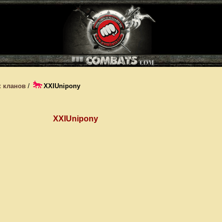
 кланов
/
XXIUnipony
XXIUnipony