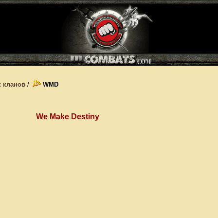
 кланов
/
WMD
We Make Destiny