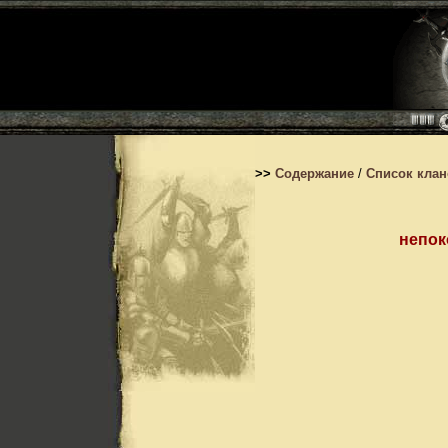
>>
Содержание
/
Список кла
непо