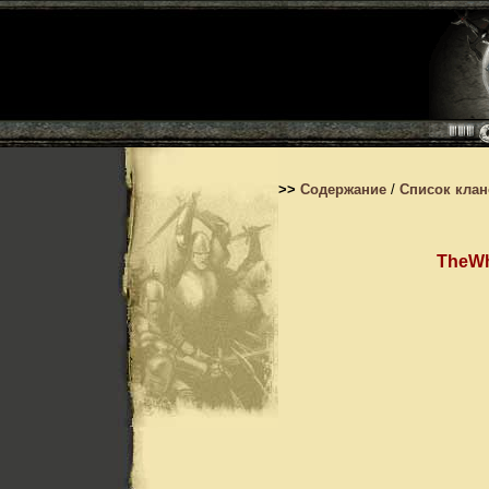
>>
Содержание
/
Список кла
TheWh