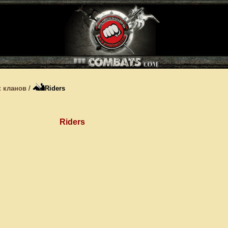
 кланов
/
Riders
Riders