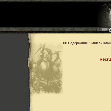
>>
Содержание
/
Список кла
Recru