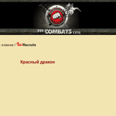
 кланов
/
Recruits
Красный дракон