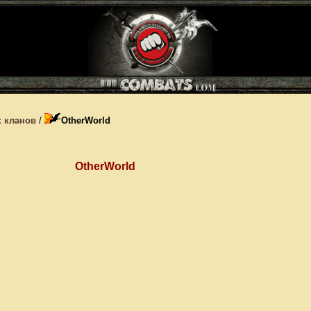
 кланов
/
OtherWorld
OtherWorld