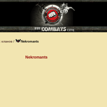
 кланов
/
Nekromants
Nekromants