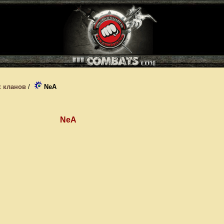
 кланов
/
NeA
NeA