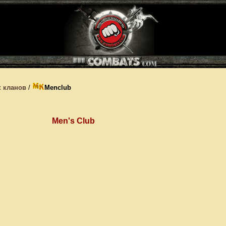
 кланов
/
Menclub
Men's Club