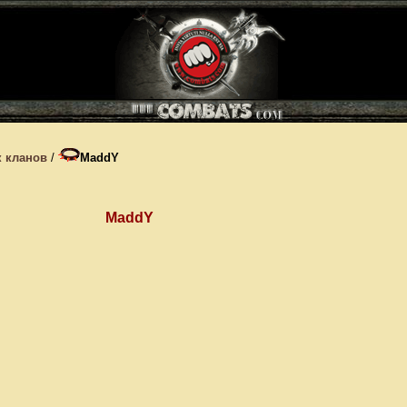
 кланов
/
MaddY
MaddY