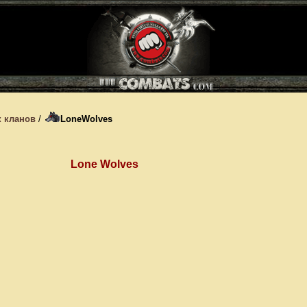
 кланов
/
LoneWolves
Lone Wolves