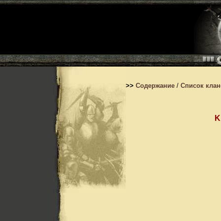
>>
Содержание
/
Список кла
K