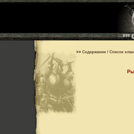
>>
Содержание
/
Список кла
Ры