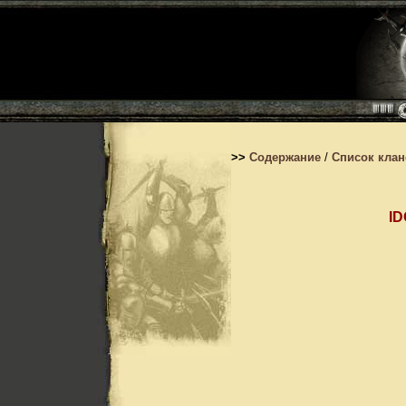
>>
Содержание
/
Список кла
ID