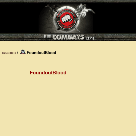
 кланов
/
FoundoutBlood
FoundoutBlood