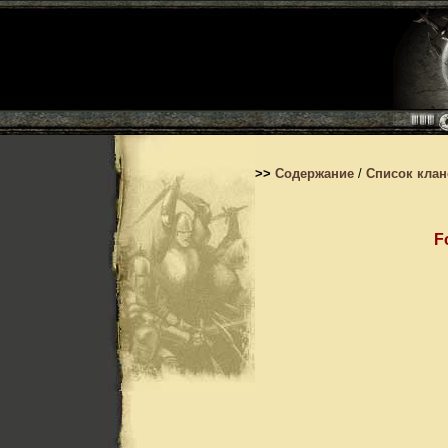
>>
Содержание
/
Список кла
F