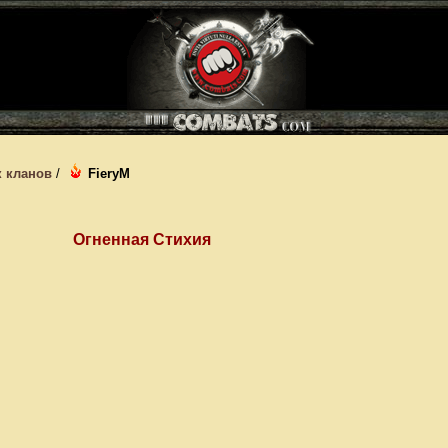
 кланов
/
FieryM
Огненная Стихия