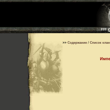
>>
Содержание
/
Список кла
Импе