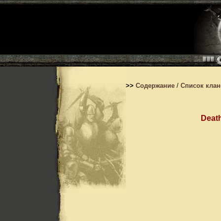
>>
Содержание
/
Список кла
Deat