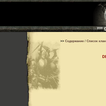
>>
Содержание
/
Список кла
D