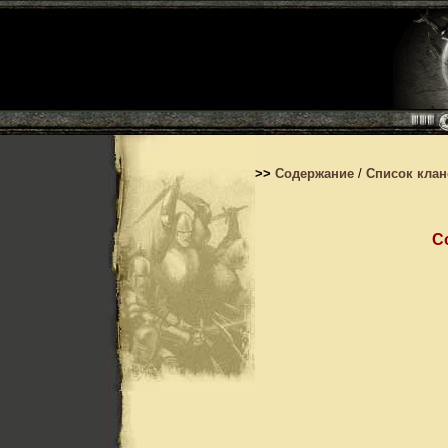
>>
Содержание
/
Список кла
C