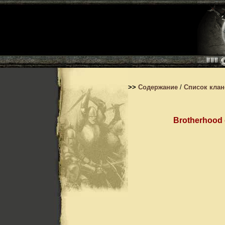
>>
Содержание
/
Список кла
Brotherhood 