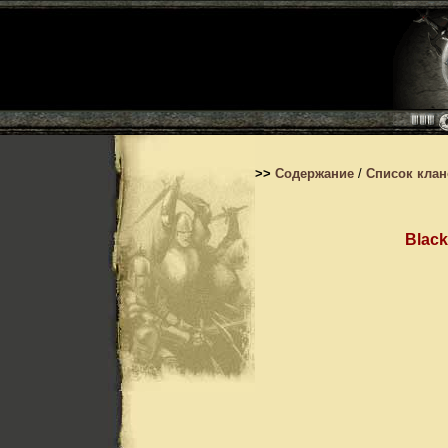
>>
Содержание
/
Список кла
Blac