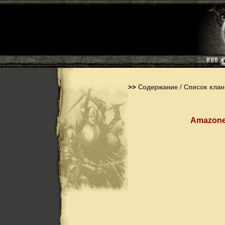
>>
Содержание
/
Список кла
Amazone